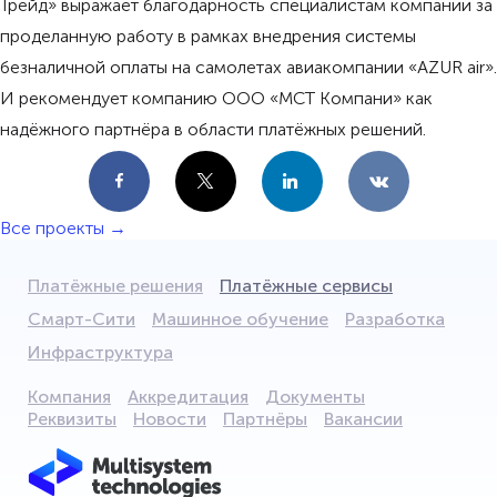
Трейд» выражает благодарность специалистам компании за
проделанную работу в рамках внедрения системы
безналичной оплаты на самолетах авиакомпании «AZUR air».
И рекомендует компанию ООО «МСТ Компани» как
надёжного партнёра в области платёжных решений.
Facebook
X
LinkedIn
VKontakte
Все проекты →
Платёжные решения
Платёжные сервисы
Смарт-Сити
Машинное обучение
Разработка
Инфраструктура
Компания
Аккредитация
Документы
Реквизиты
Новости
Партнёры
Вакансии