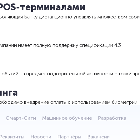
 POS-терминалами
зволяющая Банку дистанционно управлять множеством сво
омпании имеет полную поддержку спецификации 4.3
событий на предмет подозрительной активности с точки з
инга
необходимо внедрение оплаты с использованием биометрии.
Смарт-Сити
Машинное обучение
Разработка
Реквизиты
Новости
Партнёры
Вакансии