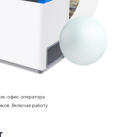
бэк-офис оператора
иков. Включая работу
т