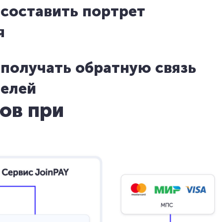
 составить портрет
я
 получать обратную связь
телей
ов при