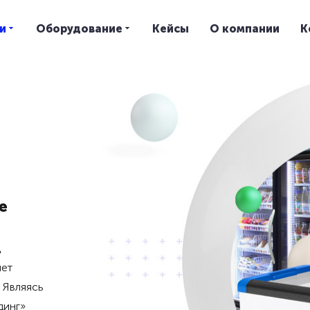
и
Оборудование
Кейсы
О компании
К
е
.
яет
 Являясь
динг»