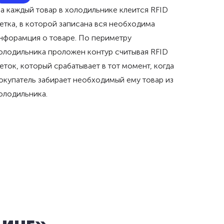
а каждый товар в холодильнике клеится RFID
етка, в которой записана вся необходима
нфорамция о товаре. По периметру
олодильника проложен контур считывая RFID
еток, который срабатывает в тот момент, когда
окупатель забирает необходимый ему товар из
олодильника.
динг»