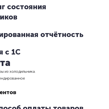
г состояния
иков
ированная отчётность
 с 1С
та
ры из холодильника.
рендированное
иентов
пособ оплаты товаров