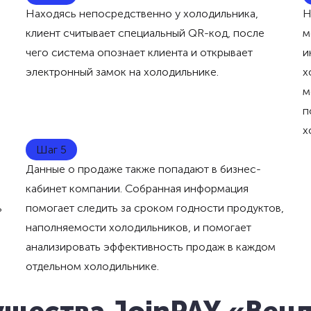
Находясь непосредственно у холодильника,
Н
клиент считывает специальный QR-код, после
м
чего система опознает клиента и открывает
и
электронный замок на холодильнике.
х
м
п
х
Шаг 5
Данные о продаже также попадают в бизнес-
кабинет компании. Собранная информация
ь
помогает следить за сроком годности продуктов,
наполняемости холодильников, и помогает
анализировать эффективность продаж в каждом
отдельном холодильнике.
щества JoinPAY «Вен