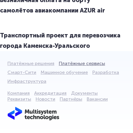
Безналичная оплата на борту
самолётов авиакомпании AZUR air
Транспортный проект для перевозчика
города Каменска-Уральского
Платёжные решения
Платёжные сервисы
Смарт-Сити
Машинное обучение
Разработка
Инфраструктура
Компания
Аккредитация
Документы
Реквизиты
Новости
Партнёры
Вакансии
Мы используем файлы cookie для того,