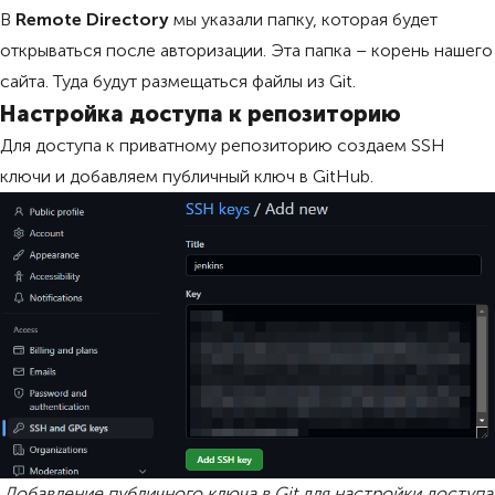
В
Remote Directory
мы указали папку, которая будет
открываться после авторизации. Эта папка – корень нашего
сайта. Туда будут размещаться файлы из Git.
Настройка доступа к репозиторию
Для доступа к приватному репозиторию создаем SSH
ключи и добавляем публичный ключ в GitHub.
Добавление публичного ключа в Git для настройки доступа