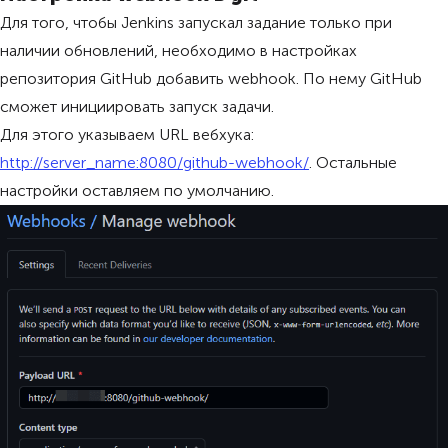
Для того, чтобы Jenkins запускал задание только при
наличии обновлений, необходимо в настройках
репозитория GitHub добавить webhook. По нему GitHub
сможет инициировать запуск задачи.
Для этого указываем URL вебхука:
http://server_name:8080/github-webhook/
. Остальные
настройки оставляем по умолчанию.