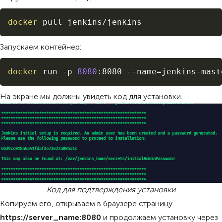
Copy
docker
 pull jenkins/jenkins
Запускаем контейнер:
Copy
docker
 run -p 
8080
:8080 --name
=
jenkins-mast
На экране мы должны увидеть код для установки.
Код для подтверждения установки
Копируем его, открываем в браузере страницу
https://server_name:8080
и продолжаем установку через