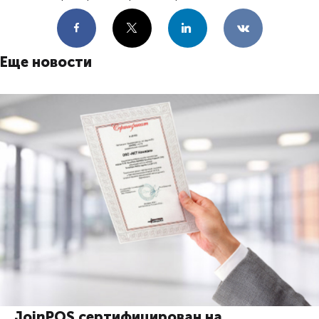
Facebook
X
LinkedIn
VKontakte
Еще новости
JoinPOS сертифицирован на