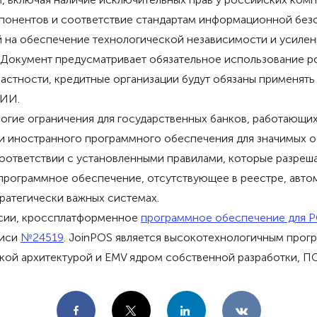
понентов и соответствие стандартам информационной без
ный на обеспечение технологической независимости и усил
 Документ предусматривает обязательное использование р
В частности, кредитные организации будут обязаны применя
КИИ.
трогие ограничения для государственных банков, работающи
ки иностранного программного обеспечения для значимых 
оответствии с установленными правилами, которые разреш
программное обеспечение, отсутствующее в реестре, автом
ратегически важных системах.
ссии, кроссплатформенное
программное обеспечение для 
писи
№24519
. JoinPOS является высокотехнологичным про
бкой архитектурой и EMV ядром собственной разработки, 
Facebook
X
LinkedIn
VKontakte