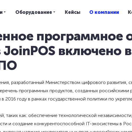
и
Оборудование
Кейсы
О компании
К
нное программное о
JoinPOS включено в
 ПО
ния, разработанный Министерством цифрового развития, 
еречень программных продуктов, созданных российскими 
 в 2016 году в рамках государственной политики по укреп
й, таких как: обеспечение технологической независимости
сти и создание конкурентоспособной IT-экосистемы в Росс
, включая наличие исключительных прав у российских комп