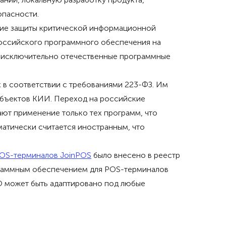
опасности.
ение защиты критической информационной
оссийского программного обеспечения на
ть исключительно отечественные программные
х в соответствии с требованиями 223-ФЗ. Им
объектов КИИ. Переход на российские
ают применение только тех программ, что
атически считается иностранным, что
POS-терминалов JoinPOS
было внесено в реестр
граммным обеспечением для POS-терминалов
ПО может быть адаптировано под любые