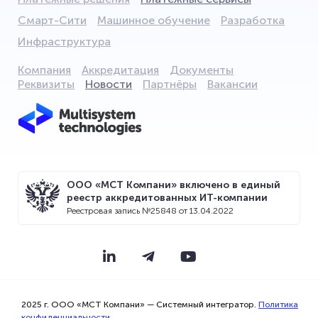
Смарт-Сити
Машинное обучение
Разработка
Инфраструктура
Компания
Аккредитация
Документы
Реквизиты
Новости
Партнёры
Вакансии
ООО «МСТ Компани» включено в единый
реестр аккредитованных ИТ-компании
Мы используем файлы cookie для того,
Реестровая запись №25848 от 13.04.2022
чтобы предоставить Вам больше
возможностей при использовании
сайта.
2025 г. ООО «МСТ Компани» — Системный интегратор.
Политика
Прекрасно
конфиденциальности.