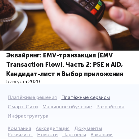
Эквайринг: EMV-транзакция (EMV
Transaction Flow). Часть 2: PSE и AID,
Кандидат-лист и Выбор приложения
5 августа 2020
Платёжные решения
Платёжные сервисы
Смарт-Сити
Машинное обучение
Разработка
Инфраструктура
Компания
Аккредитация
Документы
Реквизиты
Новости
Партнёры
Вакансии