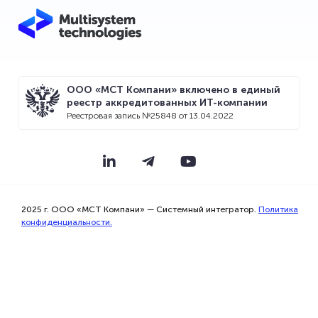
ООО «МСТ Компани» включено в единый
реестр аккредитованных ИТ-компании
Реестровая запись №25848 от 13.04.2022
Мы используем файлы cookie для того,
чтобы предоставить Вам больше
2025 г. ООО «МСТ Компани» — Системный интегратор.
Политика
возможностей при использовании
конфиденциальности.
сайта.
Прекрасно